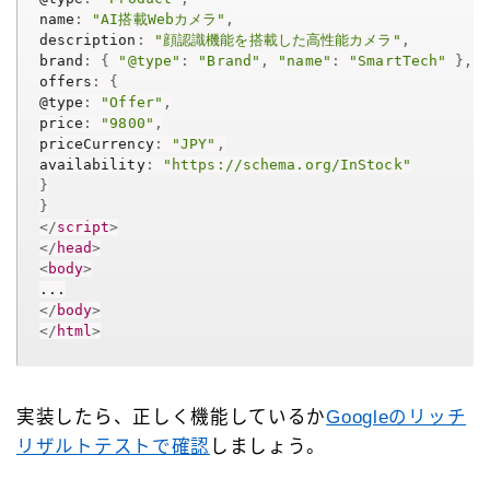
name
:
"AI搭載Webカメラ"
,
description
:
"顔認識機能を搭載した高性能カメラ"
,
brand
:
{
"@type"
:
"Brand"
,
"name"
:
"SmartTech"
}
,
offers
:
{
@type
:
"Offer"
,
price
:
"9800"
,
priceCurrency
:
"JPY"
,
availability
:
"https://schema.org/InStock"
}
}
</
script
>
</
head
>
<
body
>
</
body
>
</
html
>
実装したら、正しく機能しているか
Googleのリッチ
リザルトテストで確認
しましょう。