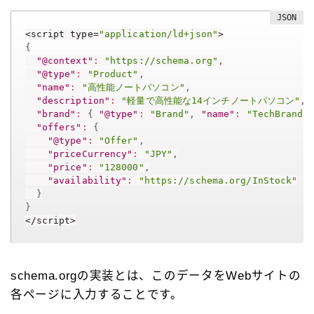
<script type=
"application/ld+json"
{
"@context"
:
"https://schema.org"
,
"@type"
:
"Product"
,
"name"
:
"高性能ノートパソコン"
,
"description"
:
"軽量で高性能な14インチノートパソコン"
,
"brand"
:
{
"@type"
:
"Brand"
,
"name"
:
"TechBrand"
"offers"
:
{
"@type"
:
"Offer"
,
"priceCurrency"
:
"JPY"
,
"price"
:
"128000"
,
"availability"
:
"https://schema.org/InStock"
}
}
schema.orgの実装とは、このデータをWebサイトの
各ページに入力することです。