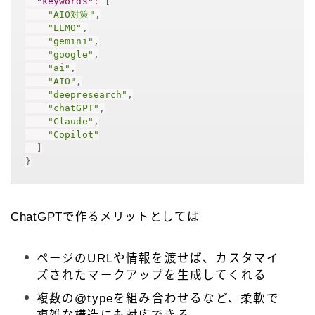
"keywords"
:
[
"AIO対策"
,
"LLMO"
,
"gemini"
,
"google"
,
"ai"
,
"AIO"
,
"deepresearch"
,
"chatGPT"
,
"Claude"
,
"Copilot"
]
}
ChatGPTで作るメリットとしては
ページのURLや情報を渡せば、カスタマイ
ズされたマークアップを生成してくれる
複数の@typeを組み合わせるなど、柔軟で
複雑な構造にも対応できる