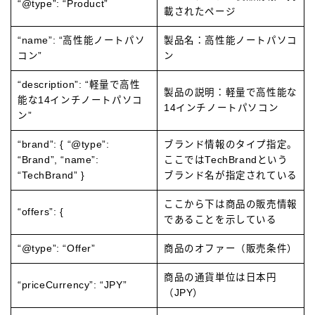
“@type”: “Product”
載されたページ
“name”: “高性能ノートパソ
製品名：高性能ノートパソコ
コン”
ン
“description”: “軽量で高性
製品の説明：軽量で高性能な
能な14インチノートパソコ
14インチノートパソコン
ン”
“brand”: { “@type”:
ブランド情報のタイプ指定。
“Brand”, “name”:
ここではTechBrandという
“TechBrand” }
ブランド名が指定されている
ここから下は商品の販売情報
“offers”: {
であることを示している
“@type”: “Offer”
商品のオファー（販売条件）
商品の通貨単位は日本円
“priceCurrency”: “JPY”
（JPY）