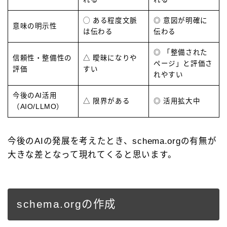
◯ ある程度文脈
◎ 意図が明確に
意味の明示性
は伝わる
伝わる
◎ 「整備された
信頼性・整備性の
△ 曖昧になりや
ページ」と評価さ
評価
すい
れやすい
今後のAI活用
△ 限界がある
◎ 活用拡大中
（AIO/LLMO）
今後のAIの発展を考えたとき、schema.orgの有無が
大きな差となって現れてくると思います。
schema.orgの作成