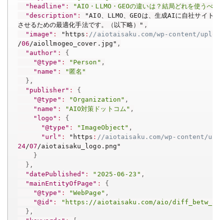
"headline"
:
"AIO・LLMO・GEOの違いは？結局どれを使うべき
"description"
:
 "AIO、LLMO、GEOは、生成AIに自社サイトを
させるための最適化手法です。（以下略）"
,
"image"
:
 "https
:
//aiotaisaku.com/wp-content/uplo
/
06
/aiollmogeo_cover.jpg"
,
"author"
:
{
"@type"
:
"Person"
,
"name"
:
"匿名"
}
,
"publisher"
:
{
"@type"
:
"Organization"
,
"name"
:
"AIO対策ドットコム"
,
"logo"
:
{
"@type"
:
"ImageObject"
,
"url"
:
 "https
:
//aiotaisaku.com/wp-content/up
24
/
07
/aiotaisaku_logo.png"

}
}
,
"datePublished"
:
"2025-06-23"
,
"mainEntityOfPage"
:
{
"@type"
:
"WebPage"
,
"@id"
:
"https://aiotaisaku.com/aio/diff_betw_a
}
,