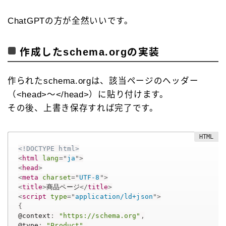
ChatGPTの方が全然いいです。
作成したschema.orgの実装
作られたschema.orgは、該当ページのヘッダー
（<head>～</head>）に貼り付けます。
その後、上書き保存すれば完了です。
<!DOCTYPE html>
<
html
lang
=
"
ja
"
>
<
head
>
<
meta
charset
=
"
UTF-8
"
>
<
title
>
商品ページ
</
title
>
<
script
type
=
"
application/ld+json
"
>
{
@context
:
"https://schema.org"
,
@type
:
"Product"
,