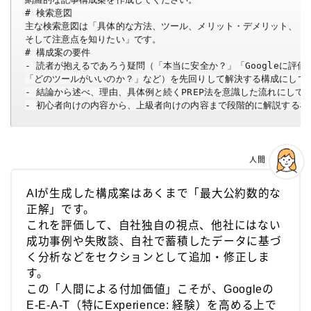
# 検索意図

主な検索意図は「具体的な方法、ツール、メリット・デメリット、

そして注意点を知りたい」です。

# 構成案の要件

- 読者が抱えるであろう疑問（「本当に安全か？」「Googleに評価
「どのツールがいいのか？」など）を先回りして解決する構成にしてく
- 結論から述べ、理由、具体例と続くPREP法を意識した流れにしてく
- 初心者向けの内容から、上級者向けの内容まで段階的に解説する構
人間
AIが生成した構成案はあくまで「最大公約数的な
正解」です。
これを評価して、自社独自の視点、他社にはない
成功事例や失敗談、自社で蓄積したデータに基づ
く分析などをセクションとして追加・修正しま
す。
この「人間による付加価値」こそが、Googleの
E-E-A-T（特にExperience: 経験）を高める上で