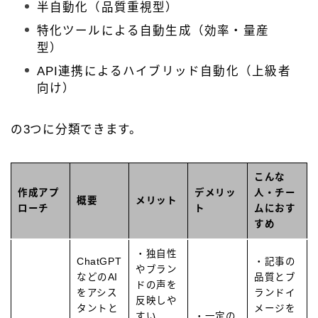
半自動化（品質重視型）
特化ツールによる自動生成（効率・量産
型）
API連携によるハイブリッド自動化（上級者
向け）
の3つに分類できます。
こんな
作成アプ
デメリッ
人・チー
概要
メリット
ローチ
ト
ムにおす
すめ
・独自性
ChatGPT
・記事の
やブラン
などのAI
品質とブ
ドの声を
をアシス
ランドイ
反映しや
タントと
メージを
すい
・一定の