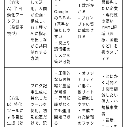
【方法
して活
最優先し
・
工数がか
A】半自
用。人間
たい企業
Google
かる
動化ワー
が企画・
・専門性
のE-E-A-
– プロン
クフロー
構成し、
の高い
T基準を
プトの質
（品質重
各工程で
YMYL領
満たしや
に成果さ
視型）
AIに指示
域（医
すい
れる
を出しな
療、金融
・炎上や
がら共同
など）を
誤情報の
制作する
扱うメデ
リスクを
方法
ィア
管理可能
・圧倒的
・オリジ
・とにか
な時間短
ナリティ
く時間と
ブログ記
縮と量産
が低く、
手間を削
事生成に
が可能
他サイト
減したい
【方法
特化した
・専門知
と類似し
個人・小
B】特化
ツールを
識がなく
やすい
規模事業
ツールに
使用。初
ても運用
・生成さ
者
よる自動
期設定だ
開始でき
れた情報
・最新ニ
生成（効
けで、記
る
のファク
ュースの