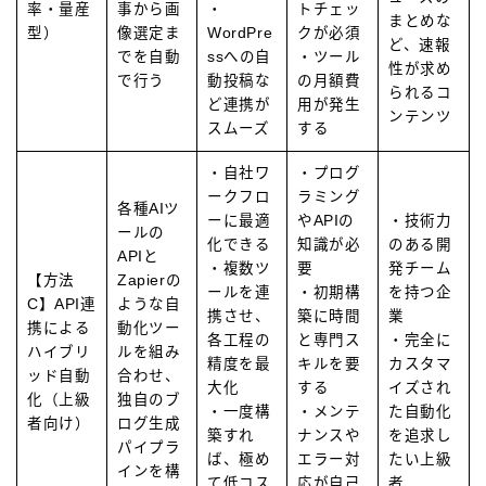
率・量産
事から画
・
トチェッ
まとめな
型）
像選定ま
WordPre
クが必須
ど、速報
でを自動
ssへの自
・ツール
性が求め
で行う
動投稿な
の月額費
られるコ
ど連携が
用が発生
ンテンツ
スムーズ
する
・自社ワ
・プログ
ークフロ
ラミング
各種AIツ
ーに最適
やAPIの
・技術力
ールの
化できる
知識が必
のある開
APIと
・複数ツ
要
発チーム
【方法
Zapierの
ールを連
・初期構
を持つ企
C】API連
ような自
携させ、
築に時間
業
携による
動化ツー
各工程の
と専門ス
・完全に
ハイブリ
ルを組み
精度を最
キルを要
カスタマ
ッド自動
合わせ、
大化
する
イズされ
化（上級
独自のブ
・一度構
・メンテ
た自動化
者向け）
ログ生成
築すれ
ナンスや
を追求し
パイプラ
ば、極め
エラー対
たい上級
インを構
て低コス
応が自己
者